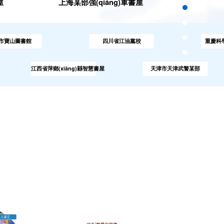
屋
上海某部強(qiáng)軍書屋
館
四川省江油黨校
重慶科學(xué)院圖
江西省萍鄉(xiāng)縣智慧書屋
天津市天津武警某部