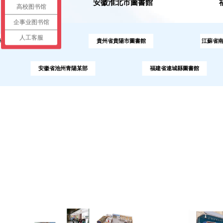
/
安徽淮北市圖書館
高校图书馆
5
08
6
企事业图书馆
7
人工客服
書館
貴州省貴陽市圖書館
江蘇省南京武警總隊(d
8
安徽省池州青陽某部
福建省連城縣圖書館