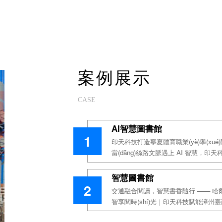
案例展示
CASE
AI智慧圖書館
1
印天科技打造寧夏體育職業(yè)學(xué
當(dāng)絲路文脈遇上 AI 智慧，印
代！
智慧圖書館
2
交通融合閱讀，智慧書香隨行 —— 哈爾
智享閱時(shí)光｜印天科技賦能漳州臺商