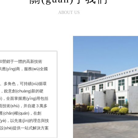
ABOUT US
)和營銷于一體的高新技術
供應(yīng)商，服務(wù)全國
、多角色，可持續(xù)循環
，銳意創(chuàng)新的硬
(duì)，全面掌握應(yīng)用包括
方面技術(shù)，并自建３萬多
hǎn)權(quán)，在創
(yè)，以先進(jìn)的理念與技
建設(shè)提供一站式解決方案