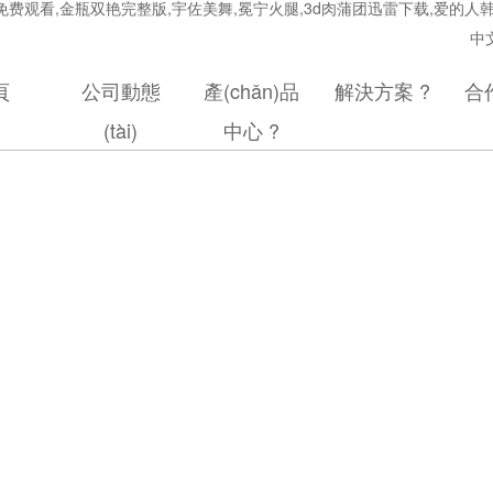
费观看,金瓶双艳完整版,宇佐美舞,冕宁火腿,3d肉蒲团迅雷下载,爱的人
中
頁
公司動態
產(chǎn)品
解決方案
?
合
(tài)
中心
?