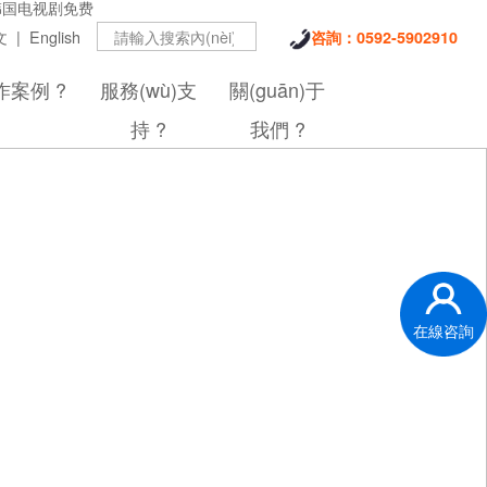
韩国电视剧免费
文
|
English
咨詢：0592-5902910
作案例
?
服務(wù)支
關(guān)于
持
?
我們
?
在線咨詢