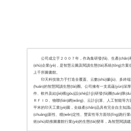
公司成立于２００７年，作為集研發(fā)、生產(chǎn
(shù)企業(yè)，是智慧云圖及閱讀生態(tài)系統(tǒng)方案
上千所圖書館。
印天科技致力于打造全覆蓋、云數(shù)據(jù)、多終端
(huán)的智慧閱讀生態(tài)圈。公司擁有一支底蘊(yùn)深厚
件、軟件及結(jié)構(gòu)設(shè)計(jì)研發(fā)團(tuán)隊
ＲＦＩＤ、物聯(lián)網(wǎng)、云計(jì)算、人工智能等
平米的印天工業(yè)園，全線產(chǎn)品具有完全自主知識產(c
(chuàng)新性、穩(wěn)定性、豐富性等方面領(lǐng)跑行業
術(shù)助推圖書館行業(yè)的生態(tài)變革，為智慧閱讀