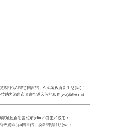
)院第四代AI智慧圖書館，AI賦能教育新生態(tài)！
天科技助力酒泉市圖書館邁入智能服務(wù)新時(shí)
濱地鐵自助書柜項(xiàng)目正式投用！
投資區(qū)圖書館，煥新閱讀體驗(yàn)